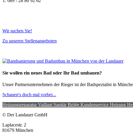
T. 089 - 28 80 92 62
Wir suchen Sie!
Zu unseren Stellenangeboten
Sie wollen ein neues Bad oder Ihr Bad umbauen?
Unser Partnerunternehmen der Rieger ist der Badspezialist in Münche
Schauen's doch mal vorbei...
Heizungsreparatur
Vaillant
Sanitär
Brötje
Kundenservice Heizung
He
© Der Landauer GmbH
Laplacestr. 2
81679 München