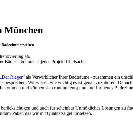
n München
ue Badezimmerwelten
drenovierung ab.
 Bäder – bei uns ist jedes Projekt Chefsache.
„Der Rieger“
als Verwirklicher Ihrer Badträume - zusammen ein unsch
s besprechen. Wir wissen wie wichtig es ist genau zuzuhören. Danach 
ie bekommen und können sich rundum entspannt auf Ihr neues Badezimm
u berücksichtigen und auch für scheinbar Unmögliches Lösungen zu finde
dum-Paket, das wir mit Qualitätssigel umsetzen.