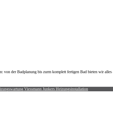
n: von der Badplanung bis zurm komplett fertigen Bad bieten wir alle
izungswartung
Viessmann
Junkers
Heizungsinstallation